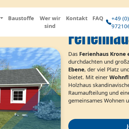
Baustoffe
Wer wir
Kontakt
FAQ
+49 (0
sind
97210
Ferienhau
Das
Ferienhaus Krone 
durchdachten und großz
Ebene
, der viel Platz 
bietet. Mit einer
Wohnfl
Holzhaus skandinavische
Raumaufteilung und einer
gemeinsames Wohnen und