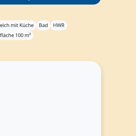
eich mit Küche
Bad
HWR
läche 100 m²