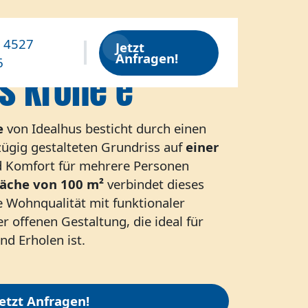
) 4527
Jetzt
Anfragen!
6
s Krone e
e
von Idealhus besticht durch einen
ügig gestalteten Grundriss auf
einer
und Komfort für mehrere Personen
äche von 100 m²
verbindet dieses
 Wohnqualität mit funktionaler
 offenen Gestaltung, die ideal für
 Erholen ist.
Jetzt Anfragen!